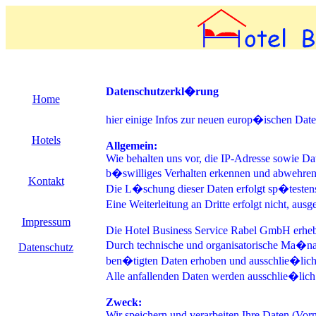
Datenschutzerkl�rung
Home
hier einige Infos zur neuen europ�ischen D
Hotels
Allgemein:
Wie behalten uns vor, die IP-Adresse sowie Da
b�swilliges Verhalten erkennen und abwehre
Kontakt
Die L�schung dieser Daten erfolgt sp�testens
Eine Weiterleitung an Dritte erfolgt nicht, a
Impressum
Die Hotel Business Service Rabel GmbH erhe
Durch technische und organisatorische Ma�nahm
Datenschutz
ben�tigten Daten erhoben und ausschlie�lich
Alle anfallenden Daten werden ausschlie�lich v
Zweck:
Wir speichern und verarbeiten Ihre Daten (Vo